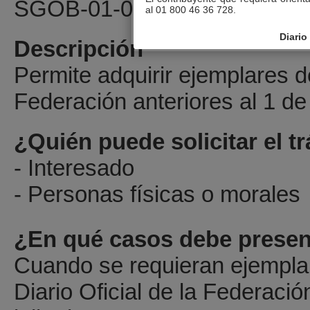
SGOB-01-004
al 01 800 46 36 728.
Diario
Descripción
Permite adquirir ejemplares de
Federación anteriores al 1 de 
¿Quién puede solicitar el t
- Interesado
- Personas físicas o morales
¿En qué casos debe presen
Cuando se requieran ejempla
Diario Oficial de la Federació