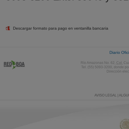
Descargar formato para pago en ventanilla bancaria
Diario Ofic
Río Amazonas No. 62,
Col.
Cua
Tel. (55) 5093-3200, donde po
Dirección elec
AVISO LEGAL
| ALG