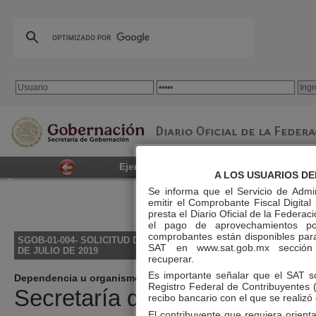
.
Ejemplar de hoy
Trámites
Servicios
A LOS USUARIOS DE
Se informa que el Servicio de Admi
emitir el Comprobante Fiscal Digital
INICIO
|
GUÍA D
presta el Diario Oficial de la Federa
el pago de aprovechamientos po
comprobantes están disponibles para 
SGOB-01-004- SOLICITUD DE VENTA DE EJEMPLARES DEL DIARIO
SAT en
www.sat.gob.mx
sección T
DE JULIO DE 2019
recuperar.
Es importante señalar que el SAT s
Dependencia u organismo:
Registro Federal de Contribuyentes 
Secretaría de Gobernación.
recibo bancario con el que se realizó
El contribuyente que requiera orien